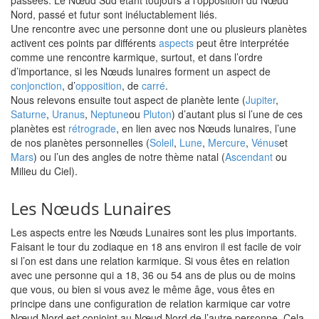
passées. Le Nœud Sud étant toujours à l’opposition du Nœud
Nord, passé et futur sont inéluctablement liés.
Une rencontre avec une personne dont une ou plusieurs planètes
activent ces points par différents
aspects
peut être interprétée
comme une rencontre karmique, surtout, et dans l’ordre
d’importance, si les Nœuds lunaires forment un aspect de
conjonction
, d’
opposition
, de
carré
.
Nous relevons ensuite tout aspect de planète lente (
Jupiter
,
Saturne
,
Uranus
,
Neptune
ou
Pluton
) d’autant plus si l’une de ces
planètes est
rétrograde
, en lien avec nos Nœuds lunaires, l’une
de nos planètes personnelles (
Soleil
,
Lune
,
Mercure
,
Vénus
et
Mars
) ou l’un des angles de notre thème natal (
Ascendant
ou
Milieu du Ciel).
Les Nœuds Lunaires
Les aspects entre les Nœuds Lunaires sont les plus importants.
Faisant le tour du zodiaque en 18 ans environ il est facile de voir
si l’on est dans une relation karmique. Si vous êtes en relation
avec une personne qui a 18, 36 ou 54 ans de plus ou de moins
que vous, ou bien si vous avez le même âge, vous êtes en
principe dans une configuration de relation karmique car votre
Nœud Nord est conjoint au Nœud Nord de l’autre personne. Cela