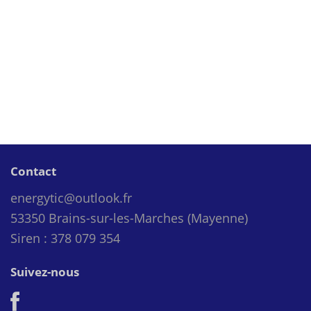
Contact
energytic@outlook.fr
53350 Brains-sur-les-Marches (Mayenne)
Siren : 378 079 354
Suivez-nous