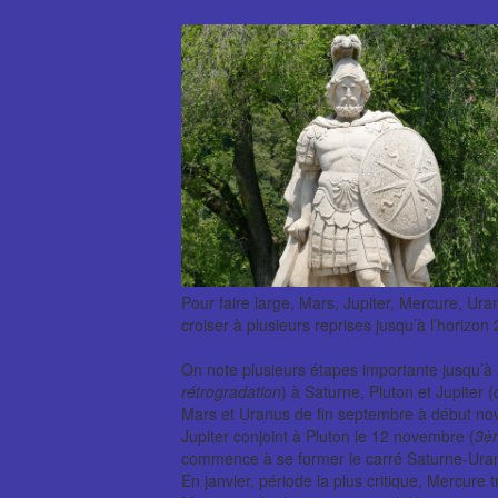
Pour faire large, Mars, Jupiter, Mercure, Uran
croiser à plusieurs reprises jusqu’à l’horizon
On note plusieurs étapes importante jusqu’à 
rétrogradation
) à Saturne, Pluton et Jupiter (
Mars et Uranus de fin septembre à début no
Jupiter conjoint à Pluton le 12 novembre (
3èm
commence à se former le carré Saturne-Ura
En janvier, période la plus critique, Mercure