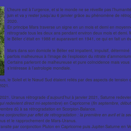
L’heure est à l’urgence, et si le monde ne se réveille pas l’humanit
juin et va y rester jusqu’au 6 janvier grâce au phénomène de rét
2020.
En principe Mars traverse un signe en un mois et demi en moyenne e
rétrograde tous les deux ans pendant environ deux mois et demi. M
le Bélier c’était en 1988 et auparavant en 1941, ce qui en fait un
Mars dans son domicile le Bélier est impatient, impulsif, déterminé
parfois malheureux à l’image de l’explosion du nitrate d’ammonium 
Certains parleront de malheureuse et pure coïncidence mais vous all
s’intéresse à l’astrologie mondiale.
us, le Soleil et le Nœud Sud étaient reliés par des aspects de tension da
 2021.
2021. Uranus rétrograde d’aujourd’hui à janvier 2021, Saturne redevien
qui redevient direct mi-septembre
) en Capricorne (
fin septembre, début
vembre dû à sa rétrogradation en Scorpion-Balance.
e conjonction par effet de rétrogradation : la première en avril et la s
nus et le rapprochement de Mars-Uranus.
 transite par conjonction Pluton en Capricorne puis Jupiter-Saturne en 