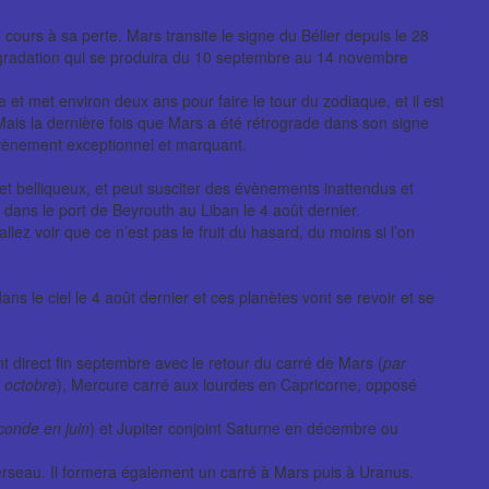
é cours à sa perte. Mars transite le signe du Bélier depuis le 28
rogradation qui se produira du 10 septembre au 14 novembre
t met environ deux ans pour faire le tour du zodiaque, et il est
ais la dernière fois que Mars a été rétrograde dans son signe
 évènement exceptionnel et marquant.
 et belliqueux, et peut susciter des évènements inattendus et
dans le port de Beyrouth au Liban le 4 août dernier.
ez voir que ce n’est pas le fruit du hasard, du moins si l’on
ns le ciel le 4 août dernier et ces planètes vont se revoir et se
t direct fin septembre avec le retour du carré de Mars (
par
 octobre
), Mercure carré aux lourdes en Capricorne, opposé
econde en juin
) et Jupiter conjoint Saturne en décembre ou
Verseau. Il formera également un carré à Mars puis à Uranus.