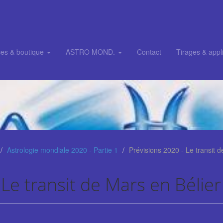
ces & boutique
ASTRO MOND.
Contact
Tirages & appli
Astrologie mondiale 2020 - Partie 1
Prévisions 2020 - Le transit d
 Le transit de Mars en Bélier